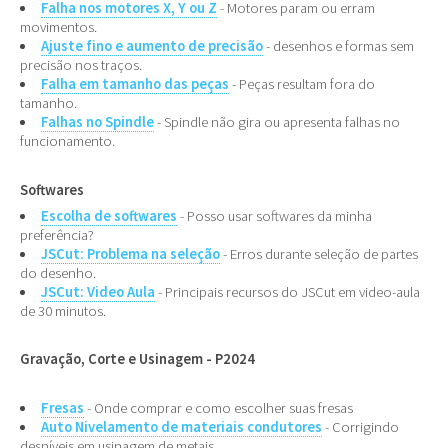
Falha nos motores X, Y ou Z
- Motores param ou erram
movimentos.
Ajuste fino e aumento de precisão
- desenhos e formas sem
precisão nos traços.
Falha em tamanho das peças
- Peças resultam fora do
tamanho.
Falhas no Spindle
- Spindle não gira ou apresenta falhas no
funcionamento.
Softwares
Escolha de softwares
- Posso usar softwares da minha
preferência?
JSCut: Problema na seleção
- Erros durante seleção de partes
do desenho.
JSCut: Video Aula
- Principais recursos do JSCut em video-aula
de 30 minutos.
Gravação, Corte e Usinagem - P2024
Fresas
- Onde comprar e como escolher suas fresas
Auto Nivelamento de materiais condutores
- Corrigindo
desníveis em usinagem de metais